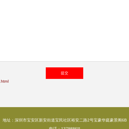
html
地址：深圳市宝安区新安街道宝民社区裕安二路2号宝豪华庭豪景阁6B
电话：1379886**